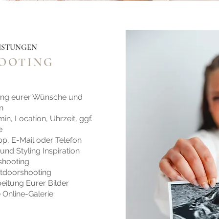
EISTUNGEN
HOOTING
ung eurer Wünsche und
n
n, Location, Uhrzeit, ggf.
se
p, E-Mail oder Telefon
nd Styling Inspiration
shooting
utdoorshooting
eitung Eurer Bilder
 Online-Galerie