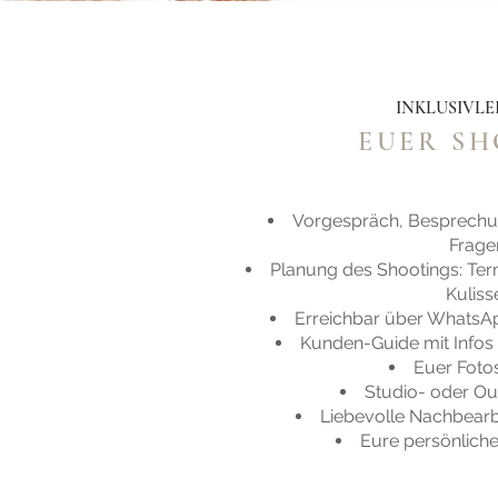
INKLUSIVL
EUER S
Vorgespräch, Besprech
Frage
Planung des Shootings: Termi
Kulis
Erreichbar über WhatsAp
Kunden-Guide mit Infos u
Euer Foto
Studio- oder O
Liebevolle Nachbearb
Eure persönliche